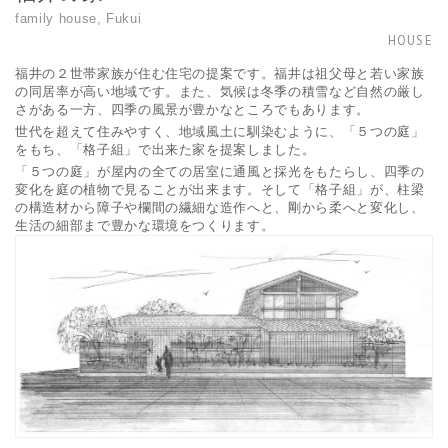
family house, Fukui
HOUSE
福井の２世帯家族が住む住宅の提案です。福井は祖父母と若い家族
の同居率が高い地域です。また、気候は冬季の積雪など自然の厳し
さがある一方、四季の風景が豊かなところでもあります。
世代を超えて住みやすく、地域風土に馴染むように、「５つの庭」
をもち、「格子組」で出来た家を提案しました。
「５つの庭」が屋内の全ての居室に通風と採光をもたらし、四季の
HOME
変化を庭の植物で見ることが出来ます。そして「格子組」が、柱梁
WORKS
の構造材から障子や欄間の繊細な造作へと、剛から柔へと変化し、
PROFILE
生活の細部まで豊かな環境をつくります。
CONCEPT
TOPICS
CONTACT