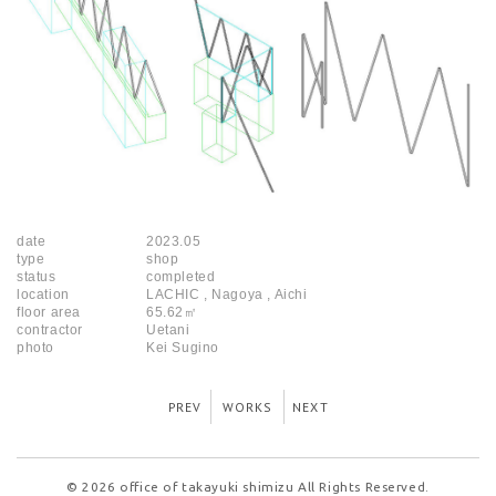
date
2023.05
type
shop
status
completed
location
LACHIC , Nagoya , Aichi
floor area
65.62㎡
contractor
Uetani
photo
Kei Sugino
PREV
WORKS
NEXT
© 2026 office of takayuki shimizu All Rights Reserved.