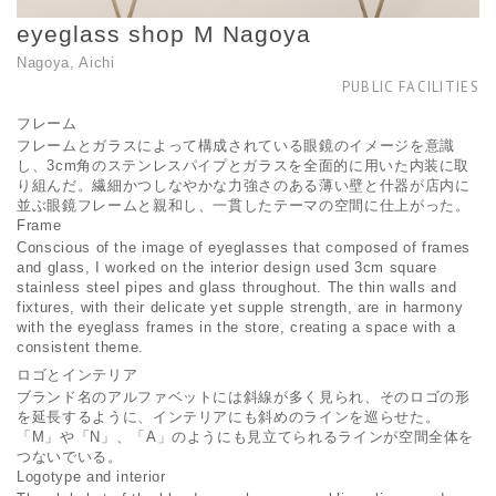
eyeglass shop M Nagoya
Nagoya, Aichi
PUBLIC FACILITIES
フレーム
フレームとガラスによって構成されている眼鏡のイメージを意識
し、3cm角のステンレスパイプとガラスを全面的に用いた内装に取
り組んだ。繊細かつしなやかな力強さのある薄い壁と什器が店内に
並ぶ眼鏡フレームと親和し、一貫したテーマの空間に仕上がった。
Frame
Conscious of the image of eyeglasses that composed of frames
and glass, I worked on the interior design used 3cm square
stainless steel pipes and glass throughout. The thin walls and
fixtures, with their delicate yet supple strength, are in harmony
with the eyeglass frames in the store, creating a space with a
consistent theme.
ロゴとインテリア
ブランド名のアルファベットには斜線が多く見られ、そのロゴの形
を延長するように、インテリアにも斜めのラインを巡らせた。
「M」や「N」、「A」のようにも見立てられるラインが空間全体を
つないでいる。
Logotype and interior