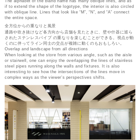
The alphabet of the bland name has many oblique lines, and as
if to extend the shape of the logotype, the interior is also circled
with oblique line. Lines that look like “M”, “N”, and “A” connect
the entire space.
全方位からの重なりと風景
通路や吹き抜けなど各方向から店舗を見たときに、壁や什器に巡ら
されたステンレスパイプ の重なりを楽しむことができる。視点が動
くのに伴ってライン同士の交点が複雑に動くのもおもしろい。
Overlap and landscape from all directions
When looking at the store from various angle, such as the aisle
or stairwell, one can enjoy the overlapping the lines of stainless
steel pipes running along the walls and fixtures. It is also
interesting to see how the intersections of the lines move in
complex ways as the viewer’s perspectives shifts.